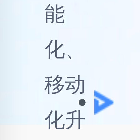
缝协
作，
通过
AI+云