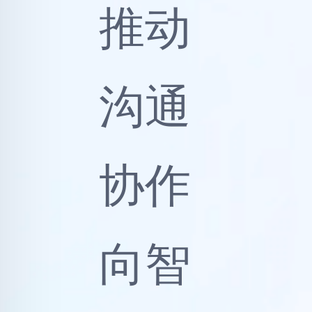
跨网
跨品
牌无