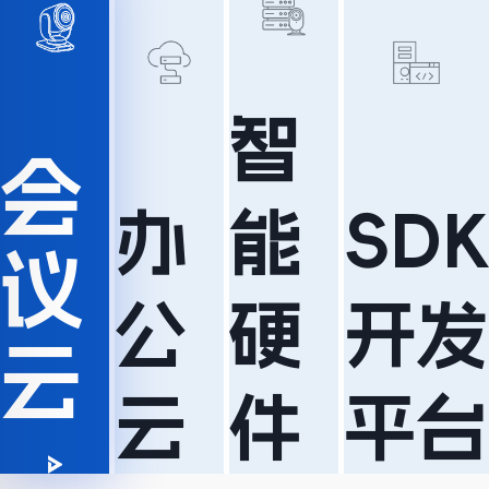
业"视
智
会
频
办
能
SDK
议
公
硬
开发
+"生
云
云
件
平台
态融