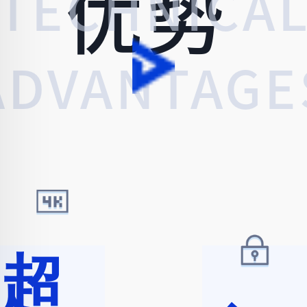
优势
通范
TECHNICA
式，
ADVANTAGE
赋能
全场
超