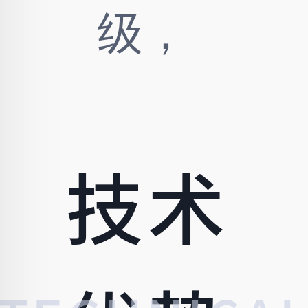
+端深
度整
合重
技术
构沟