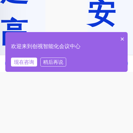
景智
安
高
能协
×
全
欢迎来到创视智能化会议中心
现在咨询
稍后再说
清
在线咨询
拨打电话
同、
可
随需
画