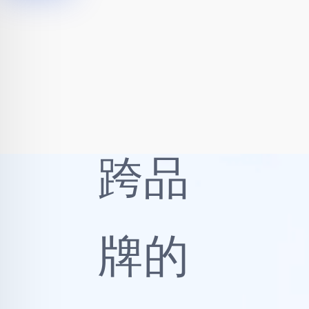
合为
核
心，
突破