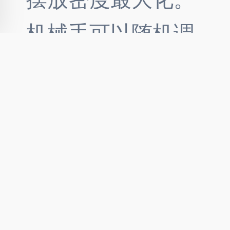
机械手可以随机调
取其中的任意张光
盘。在标准服务器
机架、整机柜、微
模块等多种形态下
提供最优解决方