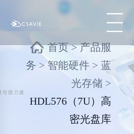
首页
>
产品服
务
>
智能硬件
>
蓝
光存储
>
HDL576（7U）高
密光盘库