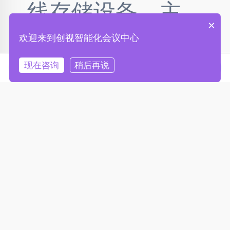
线存储设备，主
×
欢迎来到创视智能化会议中心
要有机械手、驱
现在咨询
稍后再说
在线咨询
拨打电话
动器和光盘匣三
部分组成，主要
用于数据的存
储、归档、备份
及光盘自动刻