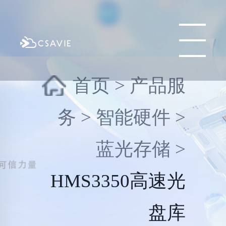
首页
>
产品服
务
>
智能硬件
>
蓝光存储
>
HMS3350高速光
盘库