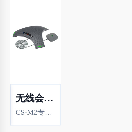
无线会议全向麦克风 CS-M2
CS-M2专为中小型协作空间而设计。它具有一个集成的 3 个麦克风和一个扩展麦克风，以及一个能够从远处捕捉您的声音的高保真扬声器。该设备采用先进的 3A 音频算法，用于回声消除、噪声抑制和增益控制，确保您的声音清晰可听。它与 Android、Windows 和 Mac OS 操作系统兼容，提供无线或通过USB 电缆的连接选项。有了 CS-M2，沟通从未如此简单！