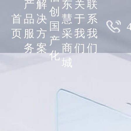
产
解
东
关
联
创
首
品
决
慧
于
系
国
页
服
方
采
我
我
产
务
案
商
们
们
化
城