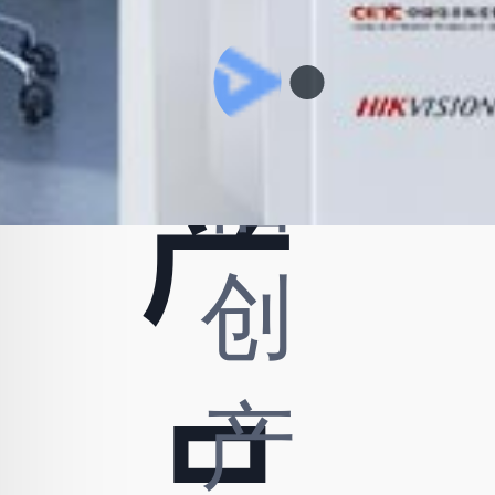
通
信
产
创
产