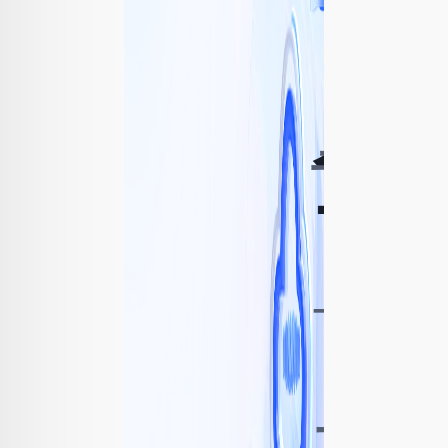
方
案
全
专业
+”
「
力