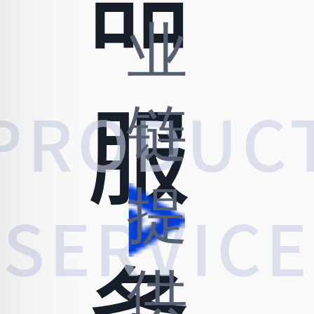
品
业
链
服
PRODUC
提
SERVICE
务
供